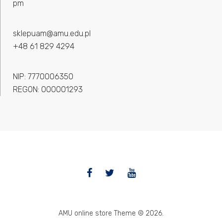
pm
sklepuam@amu.edu.pl
+48 61 829 4294
NIP: 7770006350
REGON: 000001293
Facebook
Twitter
YouTube
AMU online store Theme © 2026.