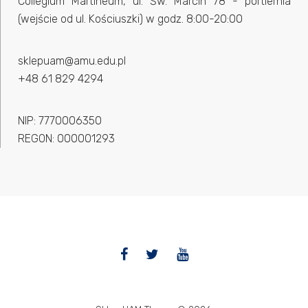
Collegium Martineum, ul. Św. Marcin 78 - portiernia
(wejście od ul. Kościuszki) w godz. 8:00-20:00
sklepuam@amu.edu.pl
+48 61 829 4294
NIP: 7770006350
REGON: 000001293
Facebook
Twitter
YouTube