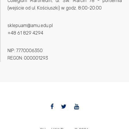
Collegium Martineum, ul. Św. Marcin 78 - portiernia
(wejście od ul. Kościuszki) w godz. 8:00-20:00
sklepuam@amu.edu.pl
+48 61 829 4294
NIP: 7770006350
REGON: 000001293
Facebook
Twitter
YouTube