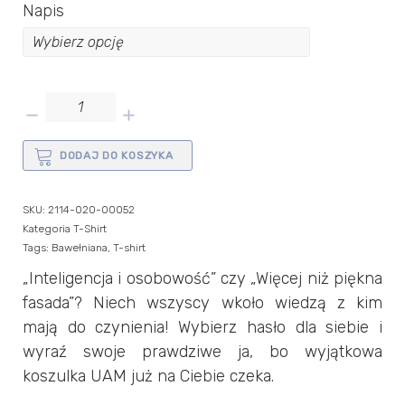
Napis
ilość
T-
shirt
DODAJ DO KOSZYKA
UAM
granatowy
SKU:
2114-020-00052
z
Kategoria
T-Shirt
polskim
Tags:
Bawełniana
,
T-shirt
hasłem
„Inteligencja i osobowość” czy „Więcej niż piękna
fasada”? Niech wszyscy wkoło wiedzą z kim
mają do czynienia! Wybierz hasło dla siebie i
wyraź swoje prawdziwe ja, bo wyjątkowa
koszulka UAM już na Ciebie czeka.