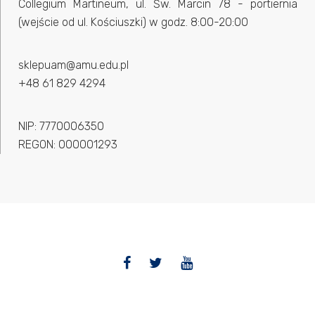
Collegium Martineum, ul. Św. Marcin 78 - portiernia
(wejście od ul. Kościuszki) w godz. 8:00-20:00
sklepuam@amu.edu.pl
+48 61 829 4294
NIP: 7770006350
REGON: 000001293
Facebook
Twitter
YouTube