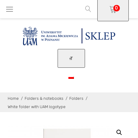
Skip
0
to
content
Home
/
Folders & notebooks
/
Folders
/
White folder with UAM logotype